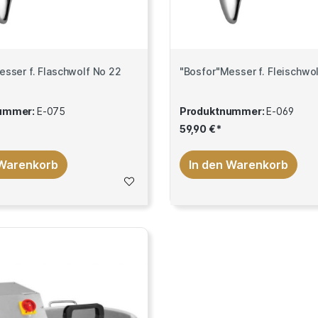
"Bosfor"Messer f. Flaschwolf No 22
"Bosfor"Messer f. Fle
ummer:
E-075
Produktnummer:
E-069
59,90 €*
 Warenkorb
In den Warenkorb