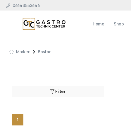
06643553646
Home
Shop
Marken
Bosfor
Filter
1