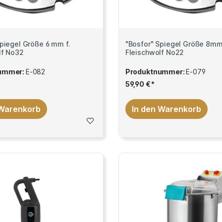
Spiegel Größe 6 mm f.
"Bosfor" Spiegel Größe 8mm 
lf No32
Fleischwolf No22
ummer:
E-082
Produktnummer:
E-079
59,90 €*
 Warenkorb
In den Warenkorb